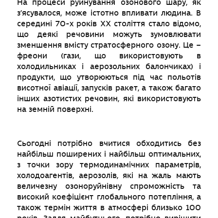
На процеси руйнування озонового шару, як
з’ясувалося, може істотно впливати людина. В
середині 70-х років XX століття стало відомо,
що деякі речовини можуть зумовлювати
зменшення вмісту стратосферного озону. Це –
фреони (гази, що використовують в
холодильниках і аерозольних балончиках) і
продукти, що утворюються під час польотів
висотної авіації, запусків ракет, а також багато
інших азотистих речовин, які використовують
на земній поверхні.
Сьогодні потрібно вчитися обходитись без
найбільш поширених і найбільш оптимальних,
з точки зору термодинамічних параметрів,
холодоагентів, аерозолів, які на жаль мають
величезну озоноруйнівну спроможність та
високий коефіцієнт глобального потепління, а
також термін життя в атмосфері близько 100