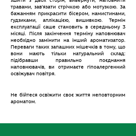
зшити з двох сторін, вивернути, наповнити
травами, зав’язати стрічкою або мотузкою. За
бажанням прикрасити бісером, намистинами,
гудзиками, аплікацією, вишивкою. Термін
експлуатації саше становить в середньому 3
місяці. Після закінчення терміну наповнювач
необхідно замінити на інший ароматизатор.
Переваги таких запашних мішечків в тому, що
вони мають тільки натуральний склад:
підібравши правильно поєднання
наповнювачів, ви отримаєте гіпоалергенний
освіжувач повітря.
Не бійтеся освіжити своє життя неповторним
ароматом.