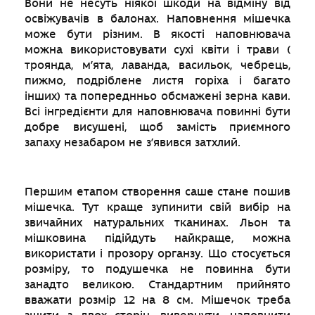
Вони не несуть ніякої шкоди на відміну від
освіжувачів в балонах. Наповнення мішечка
може бути різним. В якості наповнювача
можна використовувати сухі квіти і трави (
троянда, м’ята, лаванда, васильок, чебрець,
пижмо, подріблене листя горіха і багато
інших) та попереднньо обсмажені зерна кави.
Всі інгредієнти для наповнювача повинні бути
добре висушені, щоб замість приємного
запаху незабаром не з’явився затхлий.
Першим етапом створення саше стане пошив
мішечка. Тут краще зупинити свій вибір на
звичайних натуральних тканинах. Льон та
мішковина підійдуть найкраще, можна
використати і прозору органзу. Що стосується
розміру, то подушечка не повинна бути
занадто великою. Стандартним прийнято
вважати розмір 12 на 8 см. Мішечок треба