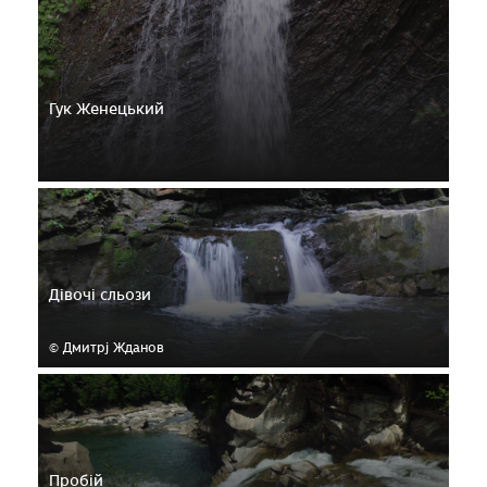
Гук Женецький
Дівочі сльози
© Дмитрj Жданов
Пробій