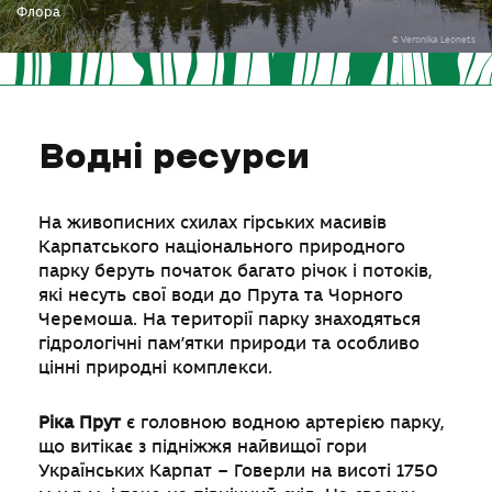
Флора
© Veronika Leonets
Водні ресурси
На живописних схилах гірських масивів
Карпатського національного природного
парку беруть початок багато річок і потоків,
які несуть свої води до Прута та Чорного
Черемоша. На території парку знаходяться
гідрологічні пам’ятки природи та особливо
цінні природні комплекси.
Ріка Прут
є головною водною артерією парку,
що витікає з підніжжя найвищої гори
Українських Карпат – Говерли на висоті 1750