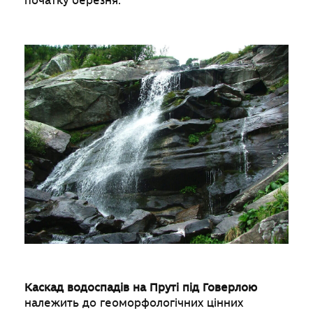
початку березня.
Каскад водоспадів на Пруті під Говерлою
належить до геоморфологічних цінних