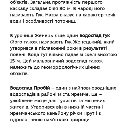
об’єктів. Загальна протяжність першого
каскаду складає біля 80 м. В народі його
називають Гук. Назва вказує на характер течії
води і особливості поточищ.
В урочищі Женець є ще один
водоспад Гук
(його також називають Гук Женецький), який
утворився в післявоєнні роки в результаті
повені. Вода тут вільно падає зі скелі висотою
15 м. Цей мальовничий водоспад також
належить до геоморфологічних цінних
об’єктів.
Водоспад Пробій
– один з найповноводніших
водоспадів в районі міста Яремче. Це –
улюблене місце для туристів та місцевих
жителів. Утворився він в нижній частині
Яремчанського каньйону річки Прут і є
гідрологічною пам'яткою природи.