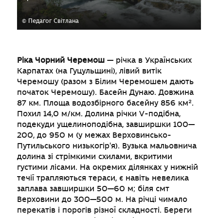
© Педагог Світлана
Ріка Чорний Черемош
— річка в Українських
Карпатах (на Гуцульщині), лівий витік
Черемошу (разом з Білим Черемошем дають
початок Черемошу). Басейн Дунаю. Довжина
87 км. Площа водозбірного басейну 856 км².
Похил 14,0 м/км. Долина річки V-подібна,
подекуди ущелиноподібна, завширшки 100—
200, до 950 м (у межах Верховинсько-
Путильського низькогір'я). Вузька мальовнича
долина зі стрімкими схилами, вкритими
густими лісами. На окремих ділянках у нижній
течії трапляються тераси, є навіть невелика
заплава завширшки 50—60 м; біля смт
Верховини до 300—500 м. На річці чимало
перекатів і порогів різної складності. Береги