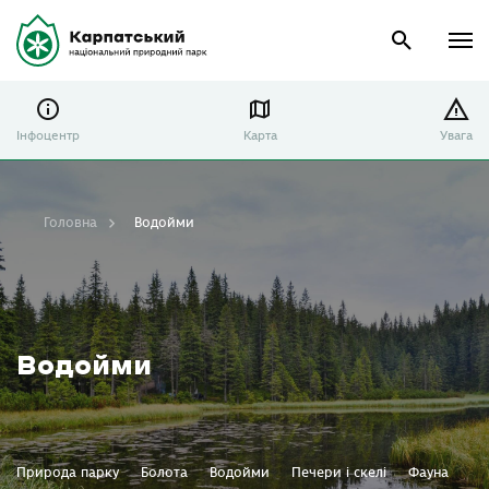
Інфоцентр
Карта
Увага
Головна
Водойми
Водойми
Природа парку
Болота
Водойми
Печери і скелі
Фауна