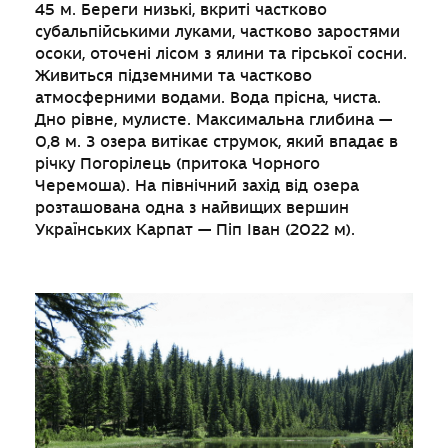
45 м. Береги низькі, вкриті частково
субальпійськими луками, частково заростями
осоки, оточені лісом з ялини та гірської сосни.
Живиться підземними та частково
атмосферними водами. Вода прісна, чиста.
Дно рівне, мулисте. Максимальна глибина —
0,8 м. З озера витікає струмок, який впадає в
річку Погорілець (притока Чорного
Черемоша). На північний захід від озера
розташована одна з найвищих вершин
Українських Карпат — Піп Іван (2022 м).