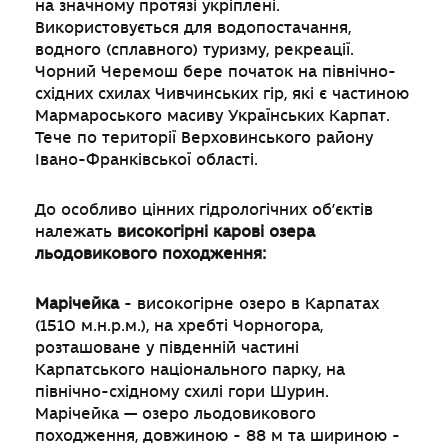
на значному протязі укріплені.
Використовується для водопостачання,
водного (сплавного) туризму, рекреації.
Чорний Черемош бере початок на північно-
східних схилах Чивчинських гір, які є частиною
Мармароського масиву Українських Карпат.
Тече по території Верховинського району
Івано-Франківської області.
До особливо цінних гідрологічних об’єктів
належать
високогірні карові озера
льодовикового походження:
Марічейка
- високогірне озеро в Карпатах
(1510 м.н.р.м.), на хребті Чорногора,
розташоване у південній частині
Карпатського національного парку, на
північно-східному схилі гори Шурин.
Марічейка — озеро льодовикового
походження, довжиною - 88 м та шириною -