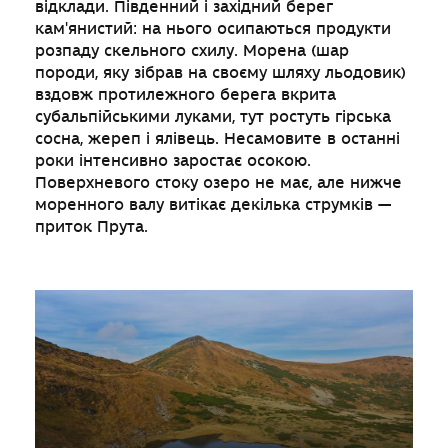
відклади. Південний і західний берег
кам'янистий: на нього осипаються продукти
розпаду скельного схилу. Морена (шар
породи, яку зібрав на своєму шляху льодовик)
вздовж протилежного берега вкрита
субальпійськими луками, тут ростуть гірська
сосна, жереп і ялівець. Несамовите в останні
роки інтенсивно заростає осокою.
Поверхневого стоку озеро не має, але нижче
моренного валу витікає декілька струмків —
приток Прута.