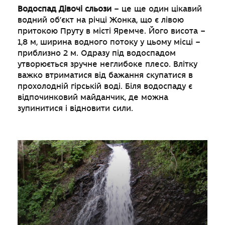
Водоспад Дівочі сльози
– це ще один цікавий
водний об’єкт на річці Жонка, що є лівою
притокою Пруту в місті Яремче. Його висота –
1,8 м, ширина водного потоку у цьому місці –
приблизно 2 м. Одразу під водоспадом
утворюється зручне неглибоке плесо. Влітку
важко втриматися від бажання скупатися в
прохолодній гірській воді. Біля водоспаду є
відпочинковий майданчик, де можна
зупинитися і відновити сили.