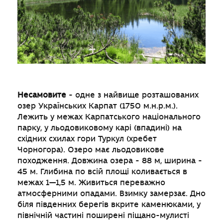
Несамовите
- одне з найвище розташованих
озер Українських Карпат (1750 м.н.р.м.).
Лежить у межах Карпатського національного
парку, у льодовиковому карі (впадині) на
східних схилах гори Туркул (хребет
Чорногора). Озеро має льодовикове
походження. Довжина озера - 88 м, ширина -
45 м. Глибина по всій площі коливається в
межах 1—1,5 м. Живиться переважно
атмосферними опадами. Взимку замерзає. Дно
біля південних берегів вкрите каменюками, у
північній частині поширені піщано-мулисті