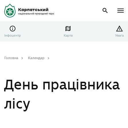
Інфоцентр
Карта
Увага
Головна
Календар
День працівника лісу
День працівника
лісу