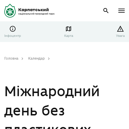
Інфоцентр
Карта
Увага
Головна
Календар
Міжнародний день без пластикових пакетів
Міжнародний
день без