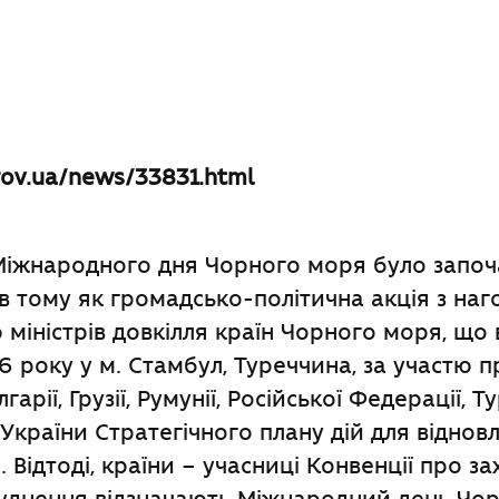
gov.ua/news/33831.html
Міжнародного дня Чорного моря було запо
в тому як громадсько-політична акція з наг
міністрів довкілля країн Чорного моря, що 
6 року у м. Стамбул, Туреччина, за участю п
гарії, Грузії, Румунії, Російської Федерації, Т
 України Стратегічного плану дій для відновл
 Відтоді, країни – учасниці Конвенції про з