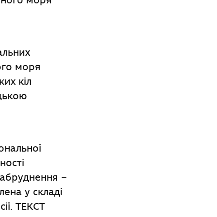
рного моря
альних
ого моря
ких кіл
цькою
іональної
ності
забруднення –
лена у складі
ії. ТЕКСТ