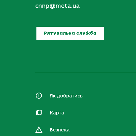
cnnp@meta.ua
Рятувальна служба
Як добратись
Карта
Безпека