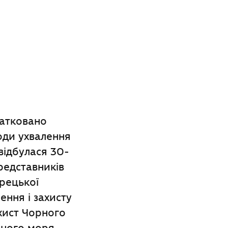
чатковано
оди ухвалення
відбулася 30-
редставників
урецької
ення і захисту
ахист Чорного