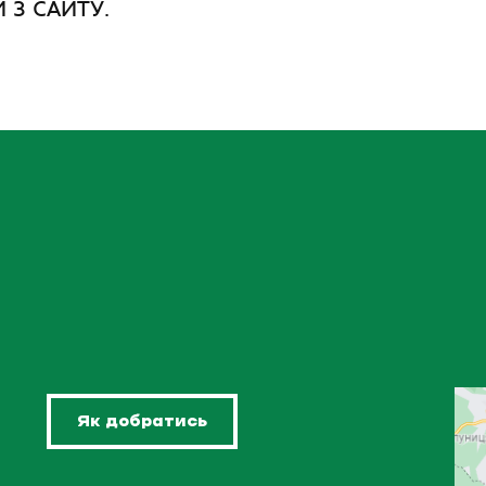
 З САЙТУ.
Як добратись