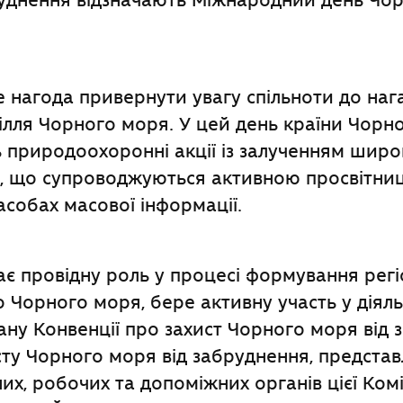
руднення відзначають Міжнародний день Чо
е нагода привернути увагу спільноти до наг
лля Чорного моря. У цей день країни Чорн
 природоохоронні акції із залученням широ
і, що супроводжуються активною просвітни
асобах масової інформації.
рає провідну роль у процесі формування рег
 Чорного моря, бере активну участь у діяль
ану Конвенції про захист Чорного моря від 
исту Чорного моря від забруднення, представ
их, робочих та допоміжних органів цієї Коміс