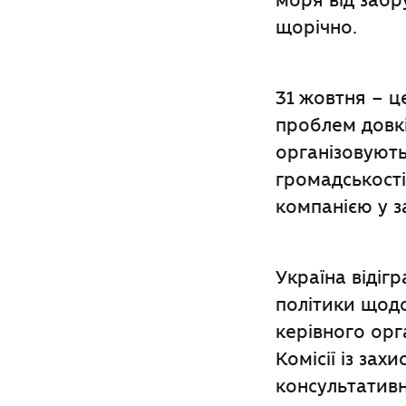
моря від заб
щорічно.
31 жовтня – ц
проблем довкі
організовують
громадськост
компанією у з
Україна відіг
політики щодо
керівного орг
Комісії із зах
консультативн