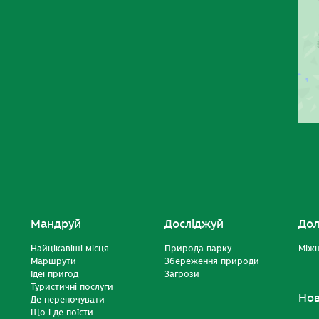
Мандруй
Досліджуй
Дол
Найцікавіші місця
Природа парку
Міжн
Маршрути
Збереження природи
Ідеї пригод
Загрози
Туристичні послуги
Но
Де переночувати
Що і де поїсти