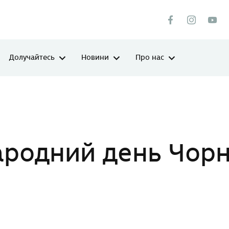
Долучайтесь
Новини
Про нас
ого моря
родний день Чор