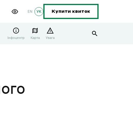
EN
УК
Купити квиток
Інфоцентр
Карта
Увага
ного