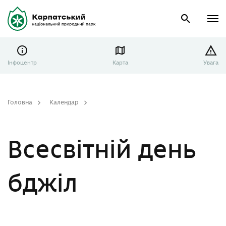
Інфоцентр
Карта
Увага
Головна
Календар
Всесвітній день бджіл
Всесвітній день
бджіл