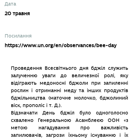
Дата
20 травня
Посилання
https://www.un.org/en/observances/bee-day
Проведення Всесвітнього дня бджіл служить
залученню уваги до величезної ролі, яку
відіграють медоносні бджоли при запиленні
рослин і отриманні меду та інших продуктів
бджільництва (маточне молочко, бджолиний
віск, прополіс і т. Д.).
Відзначати День бджіл було одноголосно
схвалено Генеральною Асамблеєю ООН «з
метою нагадування про важливість
запилювачів, загрози їхньому існуванню і їх