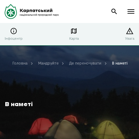
Інфоцентр
Карта
Увага
Головна
Мандруйте
Де переночувати
В наметі
В наметі