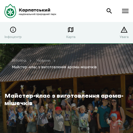
Інфоцентр
Карта
Увага
Головна
Новини
Майстер-клас з виготовлення арома-мішечків
Майстер-клас з виготовлення арома-
мішечків