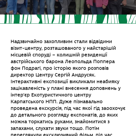
Надзвичайно захопливим стали відвідини
візит-центру, розташованого у найстарішій
місцевій споруді – колишній резиденції
австрійського барона Леопольда Поппера
фон Подрагі, про історію якого розповів
директор Центру Сергій Андрусяк.
Інтерактивні експозиції викликали неабияку
зацікавленість у плані внесення доповнень у
інтер’єр Екотуристичного центру
Карпатського НПП. Дуже пізнавально
проведена екскурсія, під час якої гід заоохочує
до детального розгляду експонатів, до яких
можна торкатись руками, знайомитися з
запахами, слухати звуки тощо. Потім
переглянули ексклюзивний фільм, під час