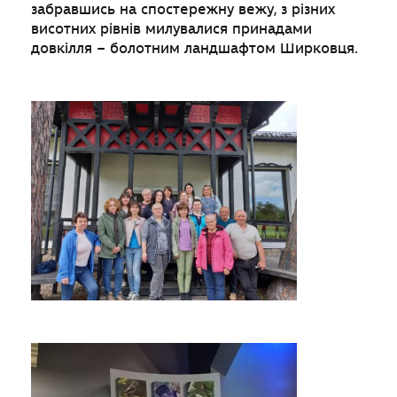
забравшись на спостережну вежу, з різних
висотних рівнів милувалися принадами
довкілля – болотним ландшафтом Ширковця.