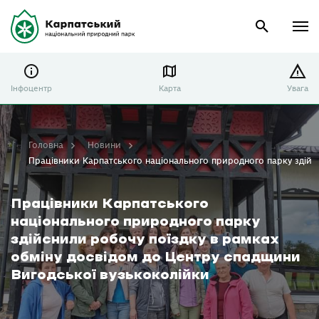
Інфоцентр
Карта
Увага
Головна
Новини
Працівники Карпатського національного природного парку здійсн
Працівники Карпатського
національного природного парку
здійснили робочу поїздку в рамках
обміну досвідом до Центру спадщини
Вигодської вузькоколійки