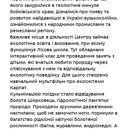
якого занурилися в геологічне минуле
бойківського краю, дізналися про появу та
розвиток найдавнішої в Україні вузькоколійки,
ознайомилися з народними промислами та
ремеслами регіону.
Важливе місце в діяльності Центру займає
екологічна освіта і виховання, при якому
функціонує Лісова школа. Тут обладнано
інтерактивний клас для проведення занять з
дітьми, які вчаться любити природу через
співіснування з нею та відповідальну
екологічну поведінку. Для цього створено
навчальний мультфільм про екосистеми
Карпат.
Кульмінацією поїздки стало відвідування
болота Ширковець, гідрологічної пам’ятки
природи. Проходячи зручними дерев’яними
настилами, щоб не замочити ноги, поринули в
багатство рідкісної квітучої болотяної
рослинності (багна, журавлини, андромеди). А