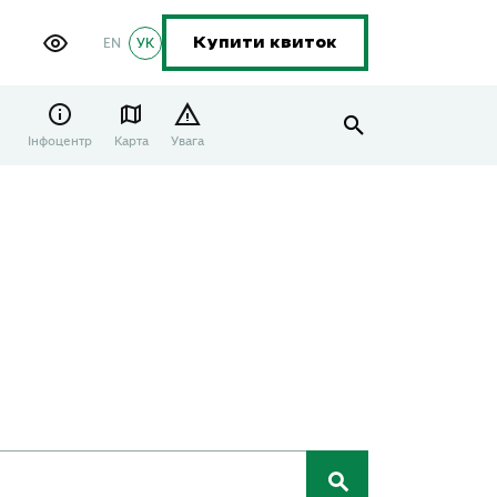
EN
УК
Купити квиток
Інфоцентр
Карта
Увага