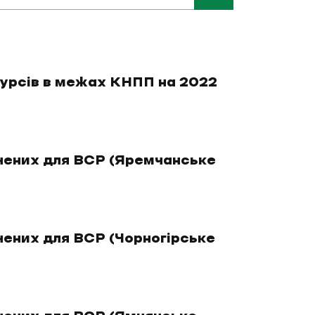
сурсів в межах КНПП на 2022
чених для ВСР (Яремчанське
чених для ВСР (Чорногірське