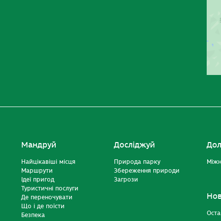
Мандруй
Досліджуй
Дол
Найцікавіші місця
Природа парку
Міжн
Маршрути
Збереження природи
Ідеї пригод
Загрози
Туристичні послуги
Но
Де переночувати
Що і де поїсти
Оста
Безпека