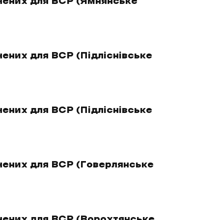
чених для ВСР (Ямнянське
ених для ВСР (Підліснівське
ених для ВСР (Підліснівське
чених для ВСР (Говерлянське
чених для ВСР (Ворохтянське