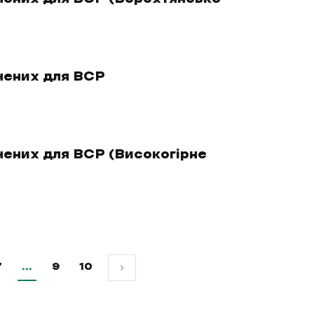
чених для ВСР
чених для ВСР (Високогірне
7
…
9
10