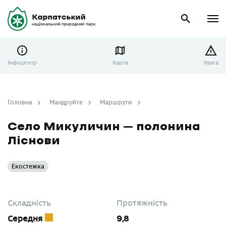
Інфоцентр
Карта
Увага
Головна
Мандруйте
Маршрути
Село Микуличин – полонина Ліснови
Село Микуличин – полонина
Ліснови
Екостежка
Складність
Протяжність
Середня
9,8