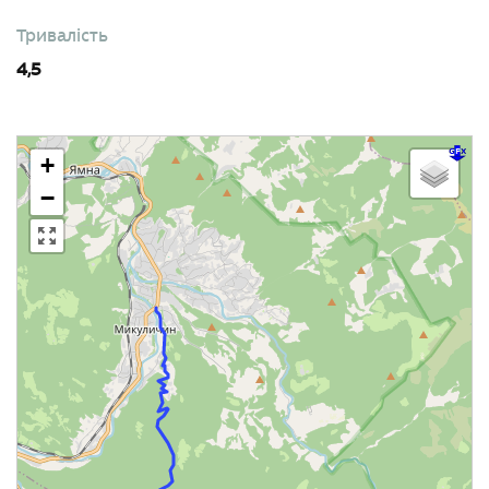
Тривалість
4,5
+
−