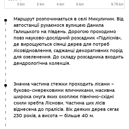
Маршрут розпочинається в селі Микуличин. Від
автостанції рухаємося вулицею Данила
Галицького на південь. Дорогою проходимо
повз науково-дослідний розсадник «Підліснів»,
де вирощуються сіянці дерев для потреб
лісовідновлення, саджанці декоративних порід
для озеленення. До складу розсадника входить
дендрологічна колекція.
Значна частина стежки проходить лісами –
буково-смерековими яличниками, масивна
широка смуга яких охоплює північно-східні
схили хребта Ліснови. Частина цих лісів
віднесена до пралісів. Вік деяких дерев сягає
230 років, а висота — більше 40 м.