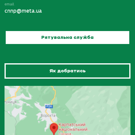
email
cnnp@meta.ua
Рятувальна служба
Як добратись