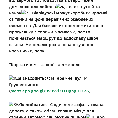
вольєрного господарства є озеро, яке є
домівкою для лебедів
, лелек, нутрій та
качок
. Відвідувачі можуть зробити красиві
світлини на фоні дерев’яних різьблених
елементів. Для бажаючих продовжити свою
прогулянку лісовими масивами, поряд
починається маршрут до водоспаду Дівочі
сльози. Неподалік розташовані сувенірні
крамнички, парк
“Карпати в мініатюрі” та джерело.
Де знаходиться: м. Яремче, вул. М.
Грушевського
(
maps.app.goo.gl/9v9Wi7TFHghgDFGs5
)
Як добратися: Сюди веде асфальтована
дорога, а також облаштоване місце для
стоянки автомобілів. Можна пішком
або