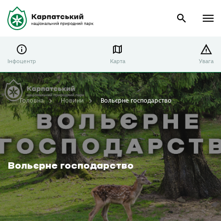
Інфоцентр
Карта
Увага
Головна
Новини
Вольєрне господарство
Вольєрне господарство