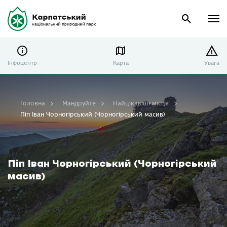
Інфоцентр
Карта
Увага
Головна
Мандруйте
Найцікавіші місця
Піп Іван Чорногірський (Чорногірський масив)
Піп Іван Чорногірський (Чорногірський
масив)