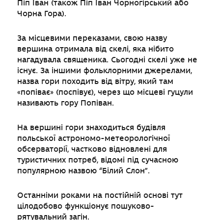
Піп Іван (також Піп Іван Чорногірський або
Чорна Гора).
За місцевими переказами, свою назву
вершина отримала від скелі, яка нібито
нагадувала священика. Сьогодні скелі уже не
існує. За іншими фольклорними джерелами,
назва гори походить від вітру, який там
«попіває» (поспівує), через що місцеві гуцули
називають гору Попіван.
На вершині гори знаходиться будівля
польської астрономо-метеорологічної
обсерваторії, частково відновлені для
туристичних потреб, відомі під сучасною
популярною назвою “Білий Слон”.
Останніми роками на постійній основі тут
цілодобово функціонує пошуково-
рятувальний загін.