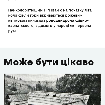
Найколоритнішим Піп Іван є на початку літа,
коли схили гори вкриваються рожевим
квітковим килимом рододендрона східно-
карпатського, відомого у народі як червона
рута.
Може бути цікаво