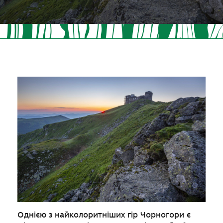
Однією з найколоритніших гір Чорногори є