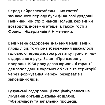
Серед найреспектабельніших гостей
зазначеного періоду були фінансові урядовці
Галичини, міністр фінансів Польщі, керівники
воєводств, іноземні аташе, а також гості з
Франції, Нідерландів й Німеччини.
Величезне оздоровче значення мали великі
площі лісів, тому їхнє збереження вважалося
головною передумовою розвитку туристично-
оздоровчого руху. Закон «Про охорону
природи» 1934 року давав юридичні гарантії
для заповідання окремих об’єктів та територій
через формування мережі резерватів і
заповідних лісів.
Гуцульські оздоровниці спеціалізувалися на
лікуванні органів дихальних шляхів,
туберкульозу та запальних процесів.