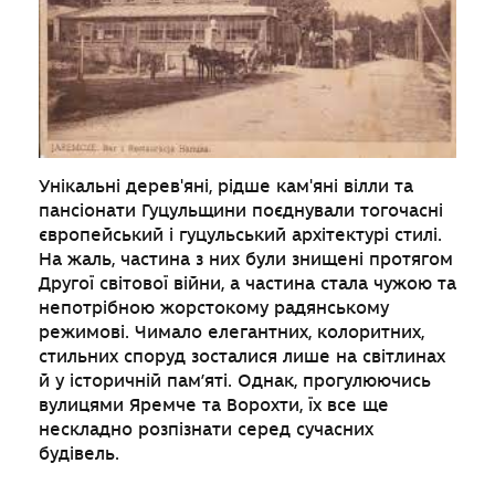
Унікальні дерев'яні, рідше кам'яні вілли та
пансіонати Гуцульщини поєднували тогочасні
європейський і гуцульський архітектурі стилі.
На жаль, частина з них були знищені протягом
Другої світової війни, а частина стала чужою та
непотрібною жорстокому радянському
режимові. Чимало елегантних, колоритних,
стильних споруд зосталися лише на світлинах
й у історичній пам’яті. Однак, прогулюючись
вулицями Яремче та Ворохти, їх все ще
нескладно розпізнати серед сучасних
будівель.