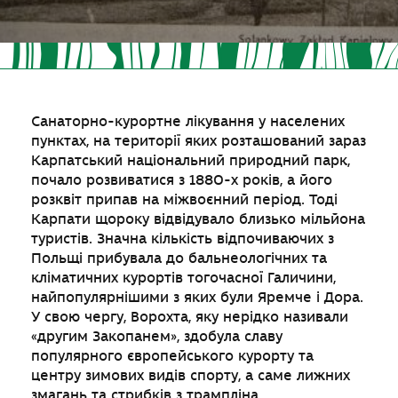
Санаторно-курортне лікування у населених
пунктах, на території яких розташований зараз
Карпатський національний природний парк,
почало розвиватися з 1880-х років, а його
розквіт припав на міжвоєнний період. Тоді
Карпати щороку відвідувало близько мільйона
туристів. Значна кількість відпочиваючих з
Польщі прибувала до бальнеологічних та
кліматичних курортів тогочасної Галичини,
найпопулярнішими з яких були Яремче і Дора.
У свою чергу, Ворохта, яку нерідко називали
«другим Закопанем», здобула славу
популярного європейського курорту та
центру зимових видів спорту, а саме лижних
змагань та стрибків з трампліна.