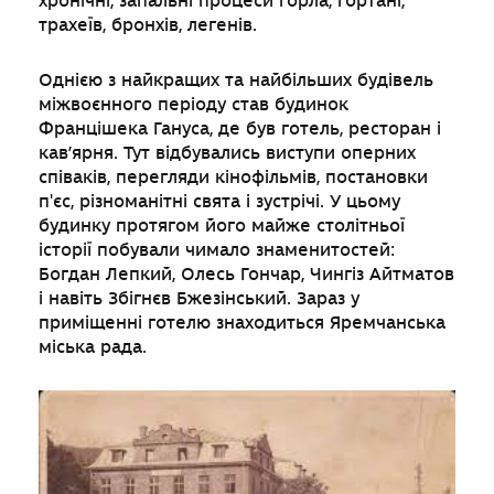
хронічні, запальні процеси горла, гортані,
трахеїв, бронхів, легенів.
Однією з найкращих та найбільших будівель
міжвоєнного періоду став будинок
Францішека Гануса, де був готель, ресторан і
кав’ярня. Тут відбувались виступи оперних
співаків, перегляди кінофільмів, постановки
п'єс, різноманітні свята і зустрічі. У цьому
будинку протягом його майже столітньої
історії побували чимало знаменитостей:
Богдан Лепкий, Олесь Гончар, Чингіз Айтматов
і навіть Збігнєв Бжезінський. Зараз у
приміщенні готелю знаходиться Яремчанська
міська рада.