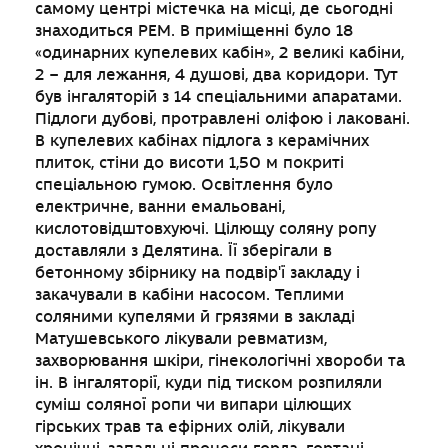
самому центрі містечка на місці, де сьогодні
знаходиться РЕМ. В приміщенні було 18
«одинарних купелевих кабін», 2 великі кабіни,
2 – для лежання, 4 душові, два коридори. Тут
був інгаляторій з 14 спеціальними апаратами.
Підлоги дубові, протравлені оліфою і лаковані.
В купелевих кабінах підлога з керамічних
плиток, стіни до висоти 1,50 м покриті
спеціальною гумою. Освітлення було
електричне, ванни емальовані,
кислотовідштовхуючі. Цілющу соляну ропу
доставляли з Делятина. Її зберігали в
бетонному збірнику на подвір'ї закладу і
закачували в кабіни насосом. Теплими
соляними купелями й грязями в закладі
Матушевського лікували ревматизм,
захворювання шкіри, гінекологічні хвороби та
ін. В інгаляторії, куди під тиском розпиляли
суміш соляної ропи чи випари цілющих
гірських трав та ефірних олій, лікували