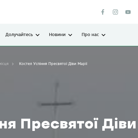
Долучайтесь
Новини
Про нас
місця
Костел Успіння Пресвятої Діви Марії
ня Пресвятої Діви