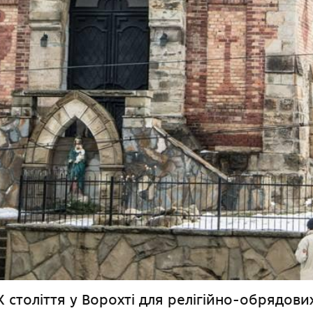
X століття у Ворохті для релігійно-обрядови