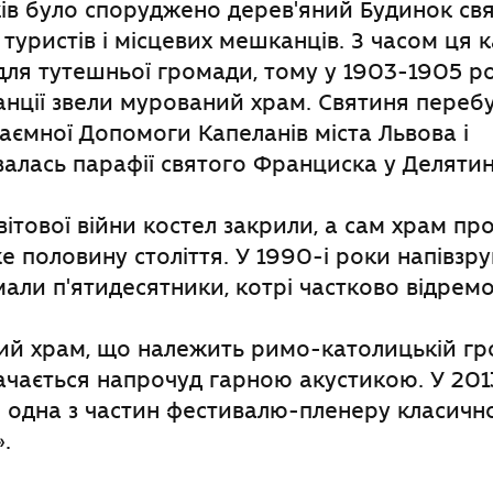
в було споруджено дерев'яний Будинок свя
туристів і місцевих мешканців. З часом ця 
для тутешньої громади, тому у 1903-1905 р
танції звели мурований храм. Святиня перебу
аємної Допомоги Капеланів міста Львова і
алась парафії святого Франциска у Делятин
світової війни костел закрили, а сам храм пр
 половину століття. У 1990-і роки напівзр
али п'ятидесятники, котрі частково відремон
ий храм, що належить римо-католицькій гр
ачається напрочуд гарною акустикою. У 201
я одна з частин фестивалю-пленеру класичн
.