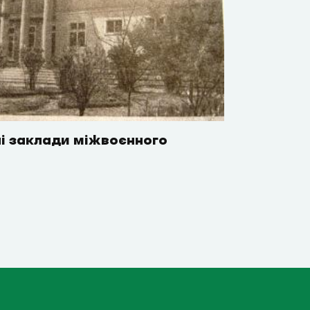
і заклади міжвоєнного