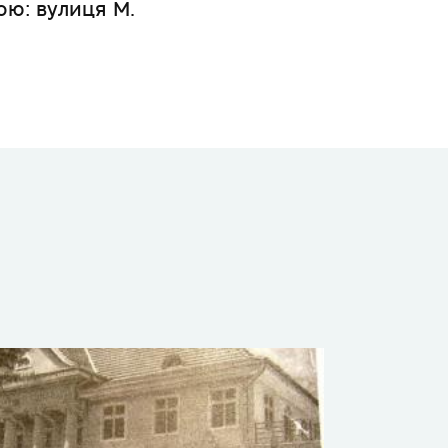
ою: вулиця М.