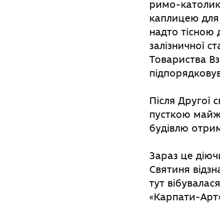
римо-католикі
каплицею для 
надто тісною 
залізничної с
Товариства Вз
підпорядковув
Після Другої 
пусткою майже
будівлю отрим
Зараз це діюч
Святиня відзн
тут вібувалас
«Карпати-Арт»