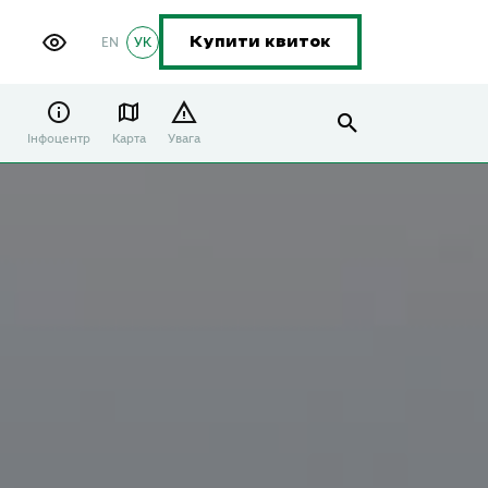
EN
УК
Купити квиток
Інфоцентр
Карта
Увага