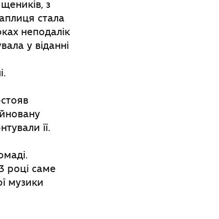
щеників, з
каплиця стала
оках неподалік
вала у віданні
і.
остояв
уйновану
тували її.
омаді.
3 році саме
ої музики