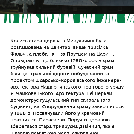
Колись стара церква в Микуличині була
розташована на цвинтарі вище присілка
Фальчі, а плебанія – за Прутцем на Царині.
Оповідають, що близько 1760-х років храм
зруйнував сильний буревій. Сучасний храм
біля центральної дороги побудований за
проектом цісарсько-королівського інженера-
архітектора Надвірнянського повітового уряду
Я. Чайковецького. Архітектура цієї церкви
демонструє гуцульський тип сакрального
будівництва. Спорудження храму завершилось
у 1868 р. Посвячували його у храмовий
празник св. Параскеви. Поруч із церквою
збереглася стара триярусна дзвіниця, яка є
цікавою пам’яткою малої сакральної