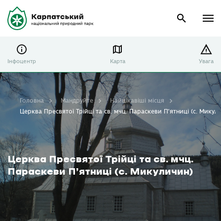
Інфоцентр
Карта
Увага
Головна
Мандруйте
Найцікавіші місця
Церква Пресвятої Трійці та св. мчц. Параскеви П’ятниці (с. Микул
Церква Пресвятої Трійці та св. мчц.
Параскеви П’ятниці (с. Микуличин)