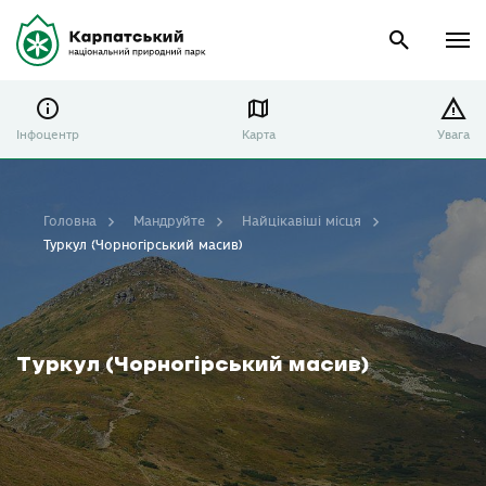
Інфоцентр
Карта
Увага
Головна
Мандруйте
Найцікавіші місця
Туркул (Чорногірський масив)
Туркул (Чорногірський масив)