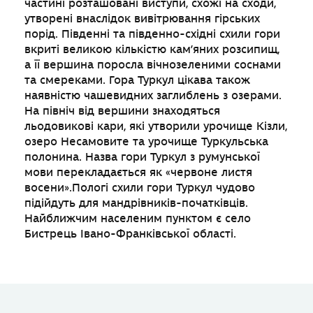
частині розташовані виступи, схожі на сходи,
утворені внаслідок вивітрювання гірських
порід. Південні та південно-східні схили гори
вкриті великою кількістю кам’яних розсипищ,
а її вершина поросла вічнозеленими соснами
та смереками. Гора Туркул цікава також
наявністю чашевидних заглиблень з озерами.
На північ від вершини знаходяться
льодовикові кари, які утворили урочище Кізли,
озеро Несамовите та урочище Туркульська
полонина. Назва гори Туркул з румунської
мови перекладається як «червоне листя
восени».Пологі схили гори Туркул чудово
підійдуть для мандрівників-початківців.
Найближчим населеним пунктом є село
Бистрець Івано-Франківської області.