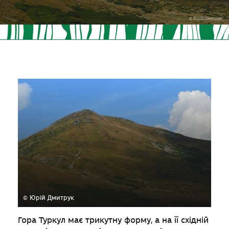
© Юрій Дмитрук
© Юрій Дмитрук
Гора Туркул має трикутну форму, а на її східній